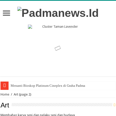
Menanti Bioskop Platinum Cineplex di Graha Padma
Jemmy Chayadi Dari Dunia Insinyur ke Sustainability
Home
/
Art
(page 2)
Art
Membahas karya seni dan pelaku seni dan budaya