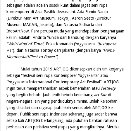
sebagian adalah adalah sosok kuat dalam jagat seni rupa
kontemporer di Asia Pasifik dewasa ini. Ada Fumio Nanjo
(Direktur Mori Art Museum, Tokyo), Aaron Seeto (Direktur
Museum MACAN, Jakarta), dan Natasha Sidharta dari
IndoArtNow. Para perupa muda yang mendapatkan penghargaan
kali ini adalah: Andrita Yuniza dari Bandung dengan karyanya
“Whirlwind of Time”
, Enka Komariah (Yogyakarta,
“Juxtapose
#1”
), dan Natasha Tontey dari Jakarta (dengan karya
“Hama
Memberkati/Pest to Power”
).
Mulai tahun 2019 ARTJOG dikonsepkan oleh tim kerjanya
sebagai “festival seni rupa kontemporer Yogyakarta” atau
“Yogyakarta International Contemporary Art Festival”. ARTJOG
ingin terus mempertahankan aspek kemeriahan atau
festivity
yang begitu heboh. Jauh lebih heboh ketimbang
art fair
di
negara-negara lain yang penduduknya minim. Inilah kelebihan
yang disadari dan digarap jauh lebih serius oleh ARTJOG ke
depan. Publik seni rupa Indonesia sekarang juga sadar bahwa
setiap kali ARTJOG berlangsung, ada puluhan bahkan ratusan
perhelaan dan peristiwa seni (rupa) yang mengikutinya. Mereka