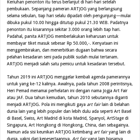
Keriuhan penonton itu terus berlanjut di hari-hari setelah
pembukaan. Sepanjang pameran ARTJOG yang berlangsung
selama sebulan, tiap hari selalu dipadati oleh pengunjung—mulai
dibuka pukul 10.00 hingga ditutup pukul 21.30 WIB. Padatnya
penonton itu kisarannya sekitar 3.000 orang lebih tiap hari.
Padahal, panita ARTJOG memberlakukan keharusan untuk
membayar tiket masuk sebesar Rp 50.000,-. Kenyataan ini
menggembirakan, dan menerbitkan dugaan bahwa secara
pelahan kesadaran seni pada publik sudah mulai tertanam.
ARTJOG menjadi salah satu pemicu untuk kesadaran tersebut.
Tahun 2019 ini ARTJOG menggelar kembali agenda pamerannya
untuk yang ke-12 kalinya. Awalnya, pada tahun 2008 perintisnya,
Heri Pemad menamai perhelatan ini dengan nama Jogja Art Fair
atau JAF. Dua tahun kemudian, tahun 2010 sebutannya diganti
menjadi ARTJOG. Pola ini mengikuti gaya
art fair
lain di belahan
dunia lain yang lebih populer dan lebih dulu ada seperti Art Basel
di Basel, Swiss, Art Madrid di kota Madrid, Spanyol, ArtStage di
Singapura, Art Hongkong di Hongkong, China, dan sebagainya.
Namun ada sisi keunikan ARTJOG ketimbang
art fair
yang lain di
dunia, yakni dari kepesertaannya.
Art fair
yang lain biasanya