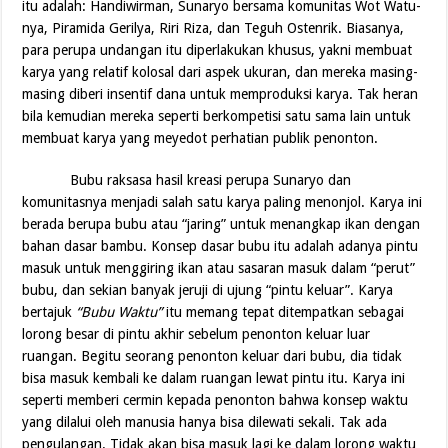
itu adalah: Handiwirman, Sunaryo bersama komunitas Wot Watu-
nya, Piramida Gerilya, Riri Riza, dan Teguh Ostenrik. Biasanya,
para perupa undangan itu diperlakukan khusus, yakni membuat
karya yang relatif kolosal dari aspek ukuran, dan mereka masing-
masing diberi insentif dana untuk memproduksi karya. Tak heran
bila kemudian mereka seperti berkompetisi satu sama lain untuk
membuat karya yang meyedot perhatian publik penonton.
Bubu raksasa hasil kreasi perupa Sunaryo dan
komunitasnya menjadi salah satu karya paling menonjol. Karya ini
berada berupa bubu atau “jaring” untuk menangkap ikan dengan
bahan dasar bambu. Konsep dasar bubu itu adalah adanya pintu
masuk untuk menggiring ikan atau sasaran masuk dalam “perut”
bubu, dan sekian banyak jeruji di ujung “pintu keluar”. Karya
bertajuk
“Bubu Waktu”
itu memang tepat ditempatkan sebagai
lorong besar di pintu akhir sebelum penonton keluar luar
ruangan. Begitu seorang penonton keluar dari bubu, dia tidak
bisa masuk kembali ke dalam ruangan lewat pintu itu. Karya ini
seperti memberi cermin kepada penonton bahwa konsep waktu
yang dilalui oleh manusia hanya bisa dilewati sekali. Tak ada
pengulangan. Tidak akan bisa masuk lagi ke dalam lorong waktu