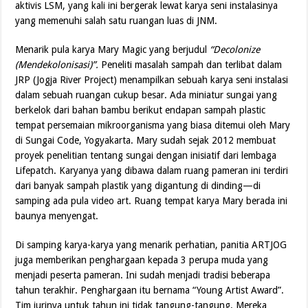
aktivis LSM, yang kali ini bergerak lewat karya seni instalasinya
yang memenuhi salah satu ruangan luas di JNM.
Menarik pula karya Mary Magic yang berjudul
“Decolonize
(Mendekolonisasi)”.
Peneliti masalah sampah dan terlibat dalam
JRP (Jogja River Project) menampilkan sebuah karya seni instalasi
dalam sebuah ruangan cukup besar. Ada miniatur sungai yang
berkelok dari bahan bambu berikut endapan sampah plastic
tempat persemaian mikroorganisma yang biasa ditemui oleh Mary
di Sungai Code, Yogyakarta. Mary sudah sejak 2012 membuat
proyek penelitian tentang sungai dengan inisiatif dari lembaga
Lifepatch. Karyanya yang dibawa dalam ruang pameran ini terdiri
dari banyak sampah plastik yang digantung di dinding—di
samping ada pula video art. Ruang tempat karya Mary berada ini
baunya menyengat.
Di samping karya-karya yang menarik perhatian, panitia ARTJOG
juga memberikan penghargaan kepada 3 perupa muda yang
menjadi peserta pameran. Ini sudah menjadi tradisi beberapa
tahun terakhir. Penghargaan itu bernama “Young Artist Award”.
Tim jurinya untuk tahun ini tidak tangung-tangung. Mereka