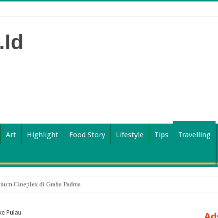
Art
Highlight
Food Story
Lifestyle
Tips
Travelling
inum Cineplex di Graha Padma
ke Pulau
Ad