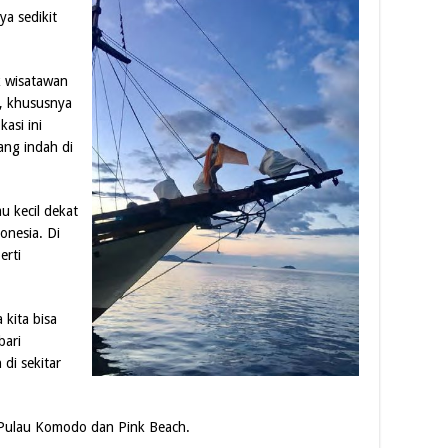
ya sedikit
uk wisatawan
t, khususnya
asi ini
ang indah di
u kecil dekat
nesia. Di
erti
kita bisa
bari
di sekitar
 Pulau Komodo dan Pink Beach.