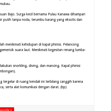
emukau.
uan Bajo. Surga kecil bernama Pulau Kanawa dihampari
sir putih tanpa noda, terumbu karang yang eksotis dan
alah menikmati kehidupan di kapal phinisi. Pelancong
gemericik suara laut. Menikmati kegesitan renang lumba-
lakukan snorkling, diving, dan mancing. Kapal phinisi
rombongan).
tergelar di ruang kendali ini terbilang canggih karena
aca, serta alat komunikasi dengan darat. (bp)
Google +