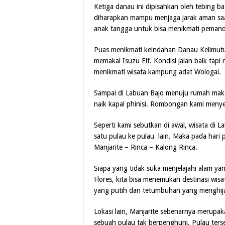
Ketiga danau ini dipisahkan oleh tebing 
diharapkan mampu menjaga jarak aman saa
anak tangga untuk bisa menikmati pemanda
Puas menikmati keindahan Danau Kelimutu
memakai Isuzu Elf. Kondisi jalan baik tapi
menikmati wisata kampung adat Wologai.
Sampai di Labuan Bajo menuju rumah makan 
naik kapal phinisi. Rombongan kami menye
Seperti kami sebutkan di awal, wisata di La
satu pulau ke pulau lain. Maka pada hari 
Manjarite – Rinca – Kalong Rinca.
Siapa yang tidak suka menjelajahi alam y
Flores, kita bisa menemukan destinasi wisat
yang putih dan tetumbuhan yang menghijau
Lokasi lain, Manjarite sebenarnya merupa
sebuah pulau tak berpenghuni. Pulau terse