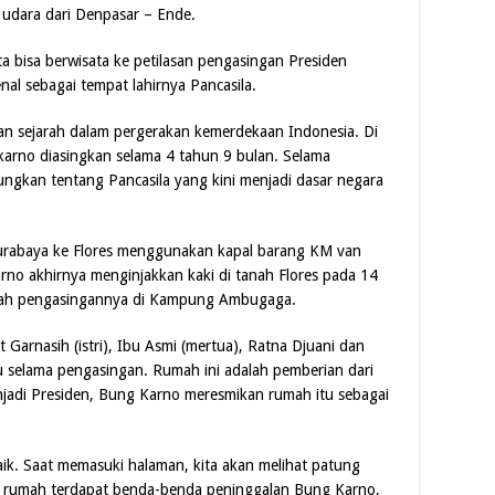
 udara dari Denpasar – Ende.
ita bisa berwisata ke petilasan pengasingan Presiden
enal sebagai tempat lahirnya Pancasila.
an sejarah dalam pergerakan kemerdekaan Indonesia. Di
ekarno diasingkan selama 4 tahun 9 bulan. Selama
ngkan tentang Pancasila yang kini menjadi dasar negara
Surabaya ke Flores menggunakan kapal barang KM van
arno akhirnya menginjakkan kaki di tanah Flores pada 14
umah pengasingannya di Kampung Ambugaga.
 Garnasih (istri), Ibu Asmi (mertua), Ratna Djuani dan
 selama pengasingan. Rumah ini adalah pemberian dari
jadi Presiden, Bung Karno meresmikan rumah itu sebagai
aik. Saat memasuki halaman, kita akan melihat patung
m rumah terdapat benda-benda peninggalan Bung Karno,