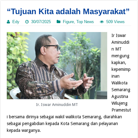
“Tujuan Kita adalah Masyarakat”
Edy
30/07/2025
Figure
,
Top News
509 Views
Ir Iswar
Aminuddi
n MT
mengung
kapkan,
kepemimp
inan
Walikota
Semarang
Agustina
Wilujeng
Ir. Iswar Aminuddin MT
Pramestut
i bersama dirinya sebagai wakil walikota Semarang, diarahkan
sebagai pengabdian kepada Kota Semarang dan pelayanan
kepada warganya.