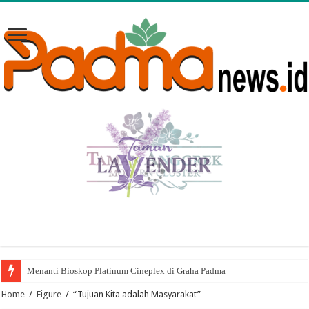
Menanti Bioskop Platinum Cineplex di Graha Padma
Home
/
Figure
/
“Tujuan Kita adalah Masyarakat”